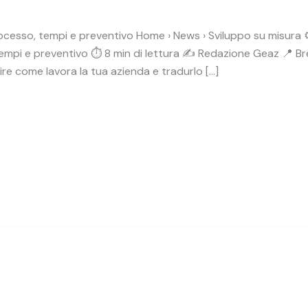
ocesso, tempi e preventivo Home › News › Sviluppo su misura ⚙
empi e preventivo ⏱️ 8 min di lettura ✍️ Redazione Geaz 📍 Br
ire come lavora la tua azienda e tradurlo […]