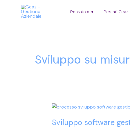
Vai
al
Pensato per…
Perchè Geaz
contenuto
Sviluppo su misu
Sviluppo
software
Sviluppo software gest
gestionale
PMI: