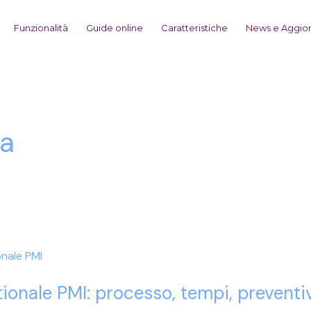
Funzionalità
Guide online
Caratteristiche
News e Aggio
ra
ionale PMI: processo, tempi, preventi