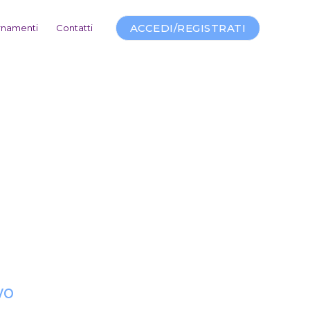
ACCEDI/REGISTRATI
rnamenti
Contatti
vo