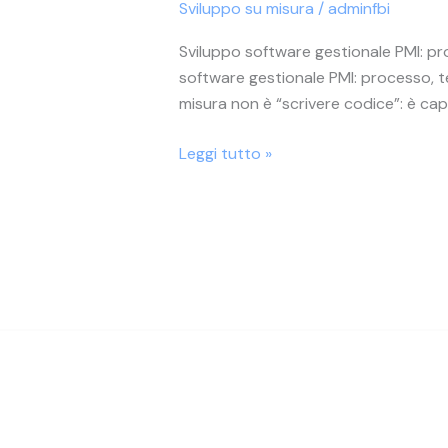
Sviluppo su misura
/
adminfbi
processo,
tempi,
Sviluppo software gestionale PMI: pr
preventivo
software gestionale PMI: processo, t
misura non è “scrivere codice”: è cap
Leggi tutto »