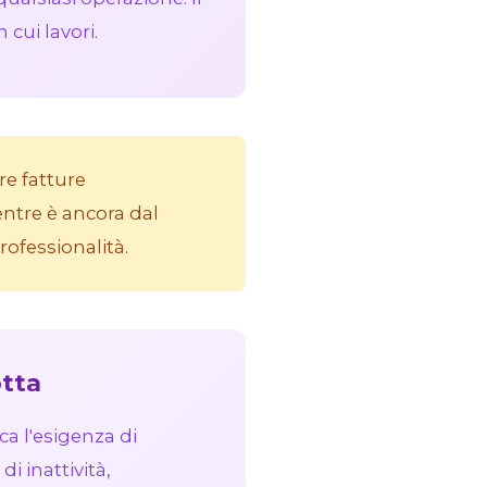
cui lavori.
re fatture
tre è ancora dal
ofessionalità.
tta
ca l'esigenza di
i inattività,