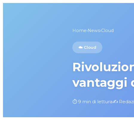
Home
›
News
›
Cloud
☁️ Cloud
Rivoluzion
vantaggi d
⏱️ 9 min di lettura
✍️ Redaz