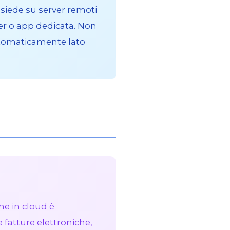
isiede su server remoti
wser o app dedicata. Non
utomaticamente lato
ne in cloud è
e fatture elettroniche,