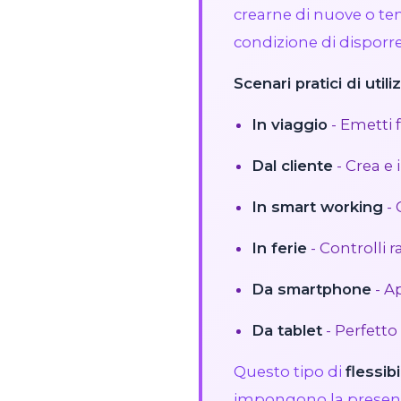
crearne di nuove o t
condizione di disporr
Scenari pratici di utili
In viaggio
- Emetti f
Dal cliente
- Crea e 
In smart working
- 
In ferie
- Controlli r
Da smartphone
- A
Da tablet
- Perfetto
Questo tipo di
flessibi
impongono la presenza