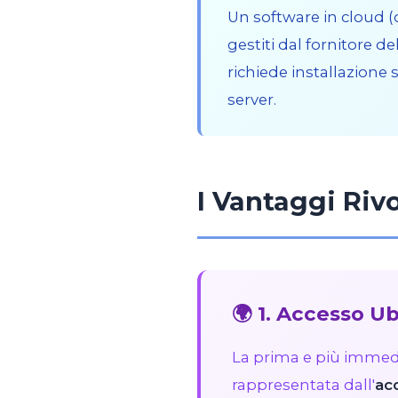
Un software in cloud (o
gestiti dal fornitore d
richiede installazion
server.
I Vantaggi Riv
🌍 1. Accesso U
La prima e più immedia
rappresentata dall'
ac