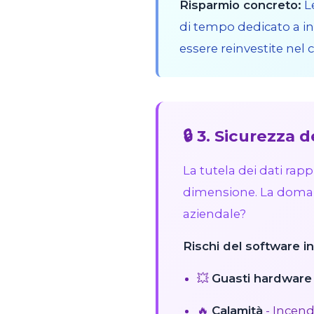
Risparmio concreto:
L
di tempo dedicato a in
essere reinvestite nel 
🔒 3. Sicurezza d
La tutela dei dati ra
dimensione. La domand
aziendale?
Rischi del software in
💥
Guasti hardware
🔥
Calamità
- Incend