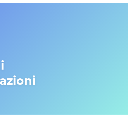
i
azioni