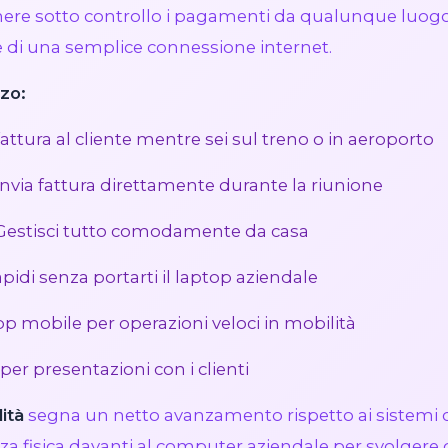
enere sotto controllo i pagamenti da qualunque luog
e di una semplice connessione internet.
zzo:
attura al cliente mentre sei sul treno o in aeroporto
invia fattura direttamente durante la riunione
Gestisci tutto comodamente da casa
apidi senza portarti il laptop aziendale
pp mobile per operazioni veloci in mobilità
 per presentazioni con i clienti
lità
segna un netto avanzamento rispetto ai sistemi 
 fisica davanti al computer aziendale per svolgere qu