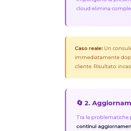
cloud elimina complet
Caso reale:
Un consulen
immediatamente dopo 
cliente. Risultato: in
🔄 2. Aggiorna
Tra le problematiche p
continui aggiornamen