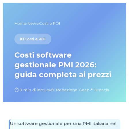
Home
›
News
›
Costi e ROI
💶 Costi e ROI
Costi software
gestionale PMI 2026:
guida completa ai prezzi
⏱️ 8 min di lettura
✍️ Redazione Geaz
📍 Brescia
Un software gestionale per una PMI italiana nel